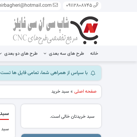
mirbagheri@hotmail.com
09112808745
خانه
طرح های سه بعدی
طرح های دو بعدی
با سپاس از همراهی شما، تمامی فایل ها تست شده و آ
صفحه اصلی
»
سبد خرید
سبد 
سبد خریدتان خالی است.
سبد خ