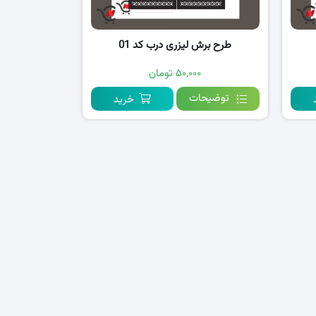
طرح برش لیزری درب کد 01
۵۰,۰۰۰ تومان
توضیحات
خرید