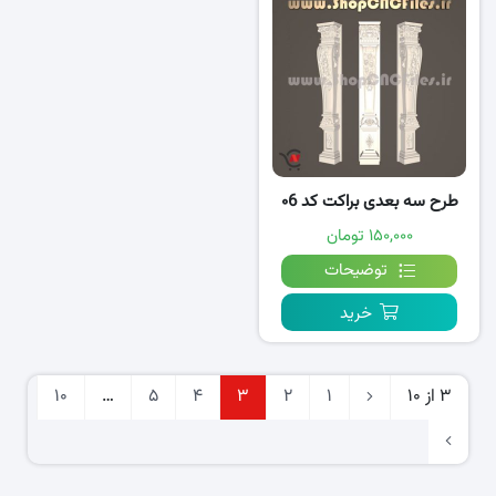
طرح سه بعدی براکت کد ۰6
۱۵۰,۰۰۰ تومان
توضیحات
خرید
3 از 10
1
2
3
4
5
…
10