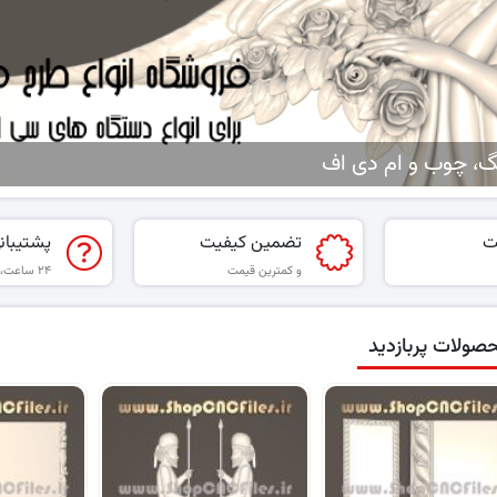
گ، چوب و ام دی اف
ت
تضمین کیفیت
پشتیبان
و کمترین قیمت
۲۴ ساعت، ۷ روز هفته
صولات پربازدید