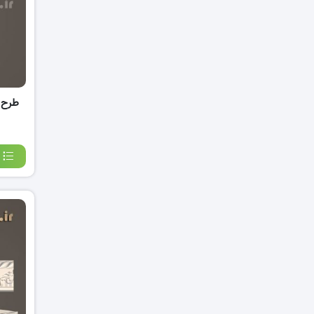
طرح س