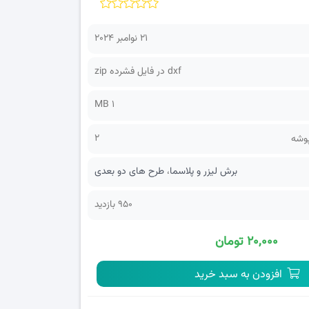
21 نوامبر 2024
dxf در فایل فشرده zip
1 MB
2
پوشه
برش لیزر و پلاسما
،
طرح های دو بعدی
950 بازدید
۲۰,۰۰۰ تومان
افزودن به سبد خرید