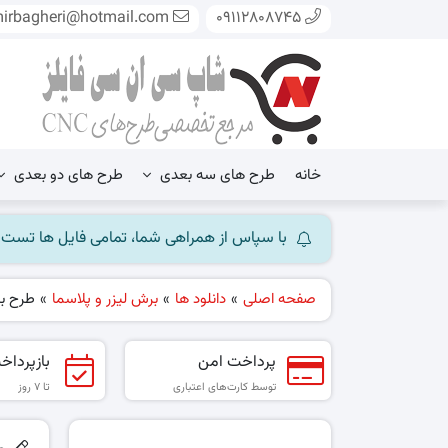
mirbagheri@hotmail.com
09112808745
خانه
طرح های سه بعدی
طرح های دو بعدی
با سپاس از همراهی شما، تمامی فایل ها تست شده و آ
صفحه اصلی
»
دانلود ها
»
برش لیزر و پلاسما
»
طرح بر
پرداخت امن
بازپرداخ
توسط کارت‌های اعتباری
تا ۷ روز