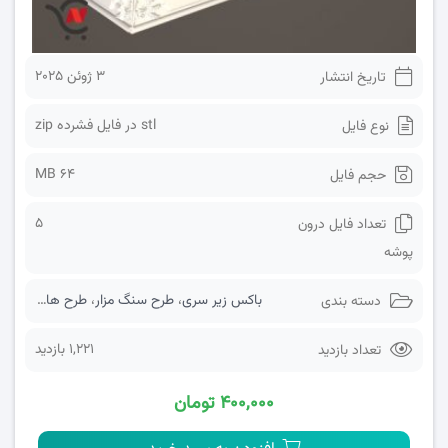
3 ژوئن 2025
تاریخ انتشار
stl در فایل فشرده zip
نوع فایل
64 MB
حجم فایل
5
تعداد فایل درون
پوشه
باکس زیر سری
،
طرح سنگ مزار
،
طرح های سه بعدی
دسته بندی
1,221 بازدید
تعداد بازدید
۴۰۰,۰۰۰ تومان