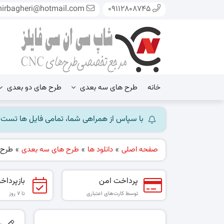
mirbagheri@hotmail.com
09112808745
خانه
طرح های سه بعدی
طرح های دو بعدی
با سپاس از همراهی شما، تمامی فایل ها تست شده و آ
صفحه اصلی
»
دانلود ها
»
طرح های سه بعدی
»
طرح 
پرداخت امن
بازپرداخ
توسط کارت‌های اعتباری
تا ۷ روز