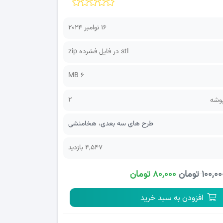
16 نوامبر 2024
stl در فایل فشرده zip
6 MB
2
پوشه
طرح های سه بعدی
،
هخامنشی
4,547 بازدید
۱۰۰,۰ تومان
۸۰,۰۰۰ تومان
افزودن به سبد خرید