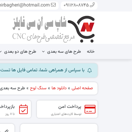
mirbagheri@hotmail.com
09112808745
خانه
طرح های سه بعدی
طرح های دو بعدی
با سپاس از همراهی شما، تمامی فایل ها تست شده و آ
صفحه اصلی
»
دانلود ها
»
سنگ لوح
»
طرح سه بعدی سن
پرداخت امن
بازپرداخ
توسط کارت‌های اعتباری
تا ۷ روز