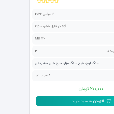
19 نوامبر 2024
stl در فایل فشرده zip
120 MB
3
پوشه
سنگ لوح
،
طرح سنگ مزار
،
طرح های سه بعدی
1,008 بازدید
۲۰۰,۰۰۰ تومان
افزودن به سبد خرید