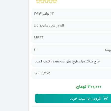
22 نوامبر 2024
stl در فایل فشرده zip
26 MB
3
پوشه
طرح سنگ مزار
،
طرح های سه بعدی
،
کتیبه ایستاده
1,257 بازدید
۳۰۰,۰۰۰ تومان
افزودن به سبد خرید