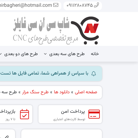
mirbagheri@hotmail.com
09112808745
خانه
طرح های سه بعدی
طرح های دو بعدی
با سپاس از همراهی شما، تمامی فایل ها تست شده و آ
صفحه اصلی
»
دانلود ها
»
طرح سنگ مزار
»
طرح سه بع
پرداخت امن
بازپرداخ
توسط کارت‌های اعتباری
تا ۷ روز