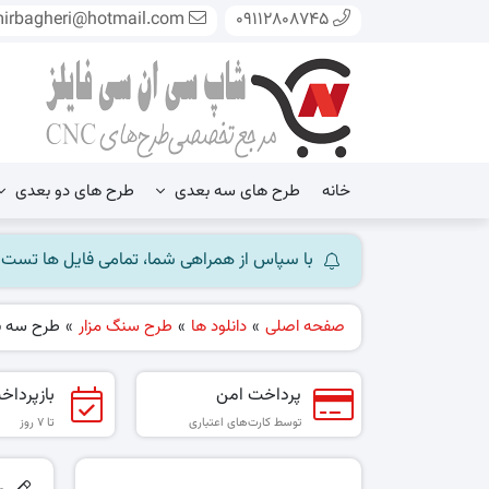
mirbagheri@hotmail.com
09112808745
خانه
طرح های سه بعدی
طرح های دو بعدی
با سپاس از همراهی شما، تمامی فایل ها تست شده و آ
صفحه اصلی
»
دانلود ها
»
طرح سنگ مزار
»
طرح سه بع
پرداخت امن
بازپرداخ
توسط کارت‌های اعتباری
تا ۷ روز