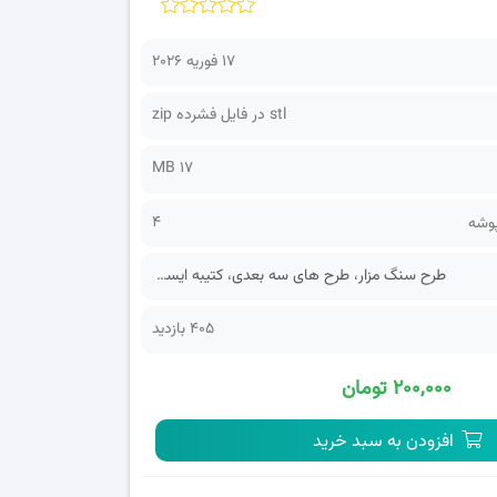
17 فوریه 2026
stl در فایل فشرده zip
17 MB
4
پوشه
طرح سنگ مزار
،
طرح های سه بعدی
،
کتیبه ایستاده
405 بازدید
۲۰۰,۰۰۰ تومان
افزودن به سبد خرید