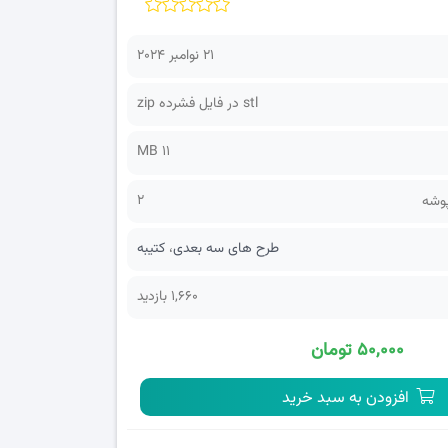
21 نوامبر 2024
stl در فایل فشرده zip
11 MB
2
پوشه
طرح های سه بعدی
،
کتیبه
1,660 بازدید
۵۰,۰۰۰ تومان
افزودن به سبد خرید