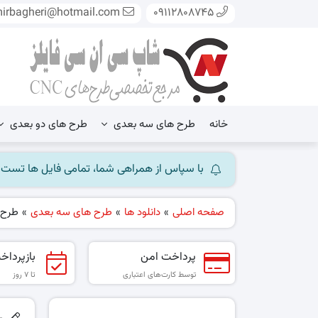
mirbagheri@hotmail.com
09112808745
خانه
طرح های سه بعدی
طرح های دو بعدی
با سپاس از همراهی شما، تمامی فایل ها تست شده و آ
صفحه اصلی
»
دانلود ها
»
طرح های سه بعدی
»
طرح س
پرداخت امن
بازپرداخ
توسط کارت‌های اعتباری
تا ۷ روز