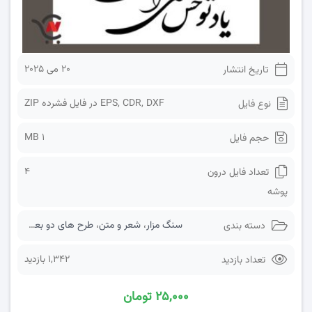
20 می 2025
تاریخ انتشار
EPS, CDR, DXF در فایل فشرده ZIP
نوع فایل
1 MB
حجم فایل
4
تعداد فایل درون
پوشه
سنگ مزار
،
شعر و متن
،
طرح های دو بعدی
دسته بندی
1,342 بازدید
تعداد بازدید
۲۵,۰۰۰ تومان